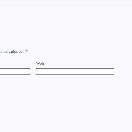
án marcados con
*
Web