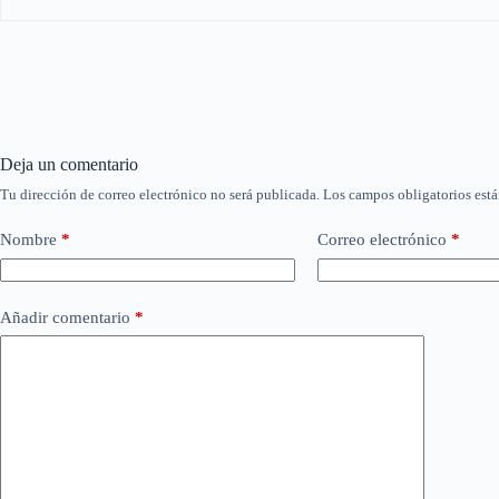
Deja un comentario
Tu dirección de correo electrónico no será publicada.
Los campos obligatorios est
Nombre
*
Correo electrónico
*
Añadir comentario
*